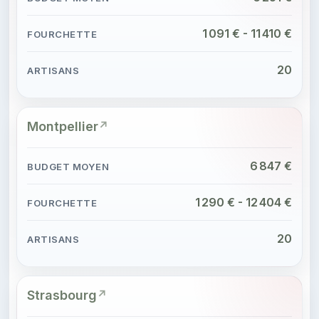
1 091 € - 11 410 €
20
Montpellier
6 847 €
1 290 € - 12 404 €
20
Strasbourg