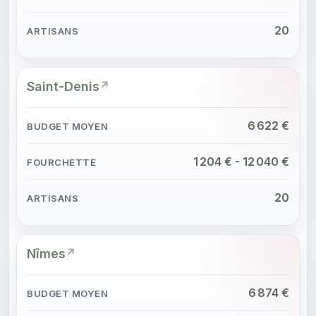
20
Saint-Denis
6 622 €
1 204 € - 12 040 €
20
Nîmes
6 874 €