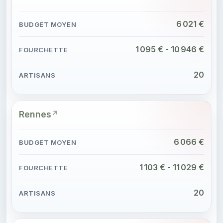
6 021 €
1 095 € - 10 946 €
20
Rennes
6 066 €
1 103 € - 11 029 €
20