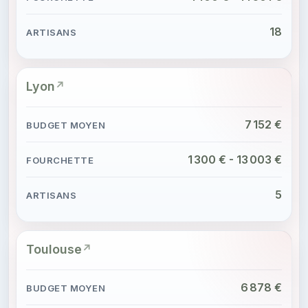
18
Lyon
7 152 €
1 300 € - 13 003 €
5
Toulouse
6 878 €