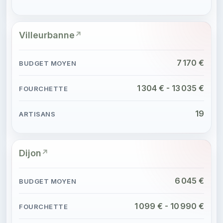
Villeurbanne
7 170 €
1 304 € - 13 035 €
19
Dijon
6 045 €
1 099 € - 10 990 €