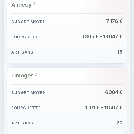
Annecy
7 176 €
1 305 € - 13 047 €
19
Limoges
6 304 €
1 101 € - 11 507 €
20