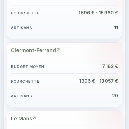
1 596 € - 15 960 €
11
Clermont-Ferrand
7 182 €
1 306 € - 13 057 €
20
Le Mans