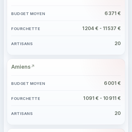
6 371 €
1 204 € - 11 537 €
20
Amiens
6 001 €
1 091 € - 10 911 €
20