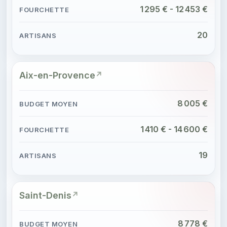
1 295 € - 12 453 €
20
Aix-en-Provence
8 005 €
1 410 € - 14 600 €
19
Saint-Denis
8 778 €