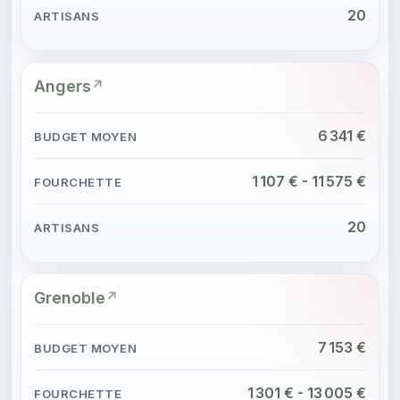
20
Angers
6 341 €
1 107 € - 11 575 €
20
Grenoble
7 153 €
1 301 € - 13 005 €