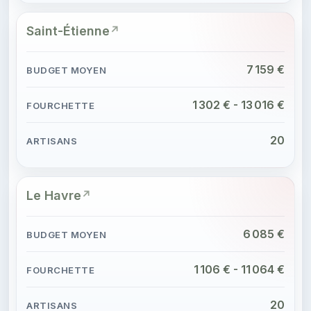
Saint-Étienne
7 159 €
1 302 € - 13 016 €
20
Le Havre
6 085 €
1 106 € - 11 064 €
20