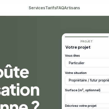
Services
Tarifs
FAQ
Artisans
PROJET
Votre projet
Vous êtes
oûte
Votre situation
sation
Surface (m², optionnel)
enne ?
Décrivez votre projet