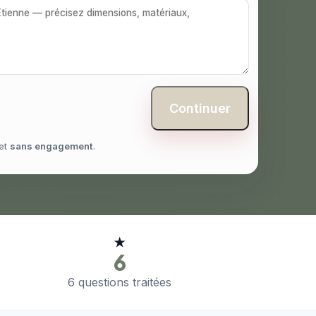
Continuer
et
sans engagement
.
★
6
6 questions traitées