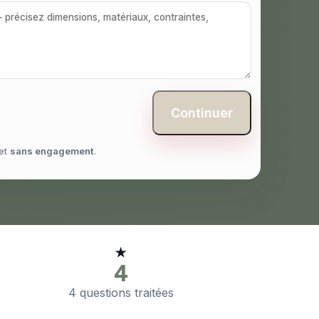
Continuer
et
sans engagement
.
★
4
4 questions traitées