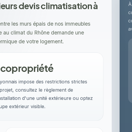
rs devis climatisation à
À
c
c
entre les murs épais de nos immeubles
a
tée au climat du Rhône demande une
hermique de votre logement.
 copropriété
yonnais impose des restrictions strictes
 projet, consultez le règlement de
nstallation d'une unité extérieure ou optez
pe extérieur visible.