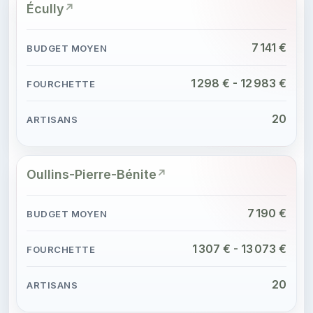
Écully
7 141 €
1 298 € - 12 983 €
20
Oullins-Pierre-Bénite
7 190 €
1 307 € - 13 073 €
20