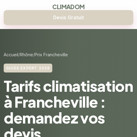
CLIMADOM
Devis Gratuit
Accueil
Rhône
Prix Francheville
GUIDE EXPERT 2026
Tarifs climatisation
à Francheville :
demandez vos
devis