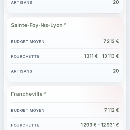
20
Sainte-Foy-lès-Lyon
7 212 €
1 311 € - 13 113 €
20
Francheville
7 112 €
1 293 € - 12 931 €