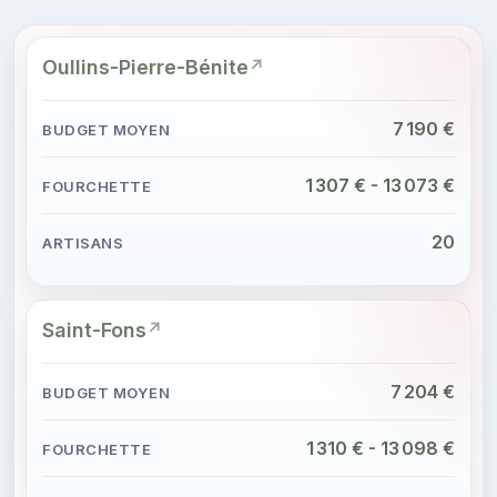
Oullins-Pierre-Bénite
7 190 €
1 307 € - 13 073 €
20
Saint-Fons
7 204 €
1 310 € - 13 098 €