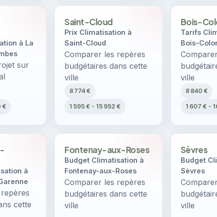
Saint-Cloud
Bois-Co
Prix Climatisation à
Tarifs Cli
ation à La
Saint-Cloud
Bois-Col
ombes
Comparer les repères
Comparer 
ojet sur
budgétaires dans cette
budgétair
al
ville
ville
8 774 €
8 840 €
0 €
1 595 € - 15 952 €
1 607 € - 
a-
Fontenay-aux-Roses
Sèvres
Budget Climatisation à
Budget Cli
sation à
Fontenay-aux-Roses
Sèvres
-Garenne
Comparer les repères
Comparer 
 repères
budgétaires dans cette
budgétair
ans cette
ville
ville