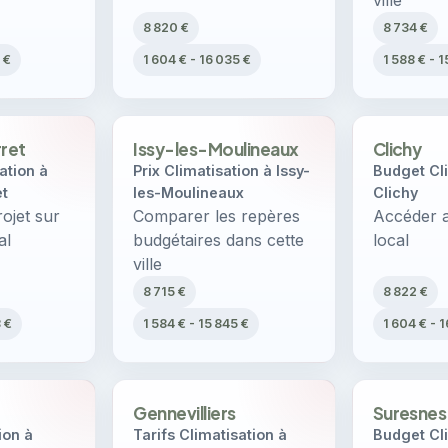
ville
8 820 €
8 734 €
 €
1 604 € - 16 035 €
1 588 € - 1
rret
Issy-les-Moulineaux
Clichy
ation à
Prix Climatisation à Issy-
Budget Cli
et
les-Moulineaux
Clichy
ojet sur
Comparer les repères
Accéder a
al
budgétaires dans cette
local
ville
8 715 €
8 822 €
8 €
1 584 € - 15 845 €
1 604 € - 
Gennevilliers
Suresnes
ion à
Tarifs Climatisation à
Budget Cli