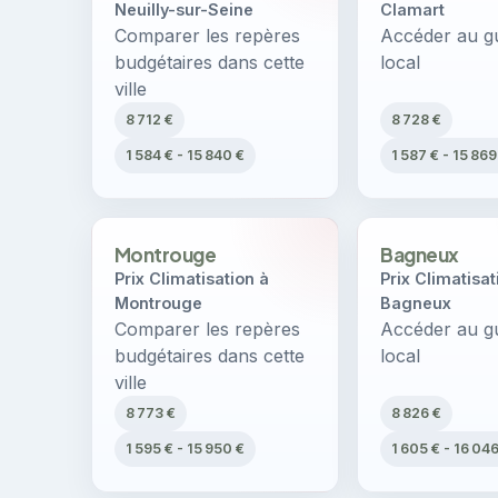
Neuilly-sur-Seine
Clamart
Comparer les repères
Accéder au gu
budgétaires dans cette
local
ville
8 712 €
8 728 €
1 584 € - 15 840 €
1 587 € - 15 869
Montrouge
Bagneux
Prix Climatisation à
Prix Climatisat
Montrouge
Bagneux
Comparer les repères
Accéder au gu
budgétaires dans cette
local
ville
8 773 €
8 826 €
1 595 € - 15 950 €
1 605 € - 16 04