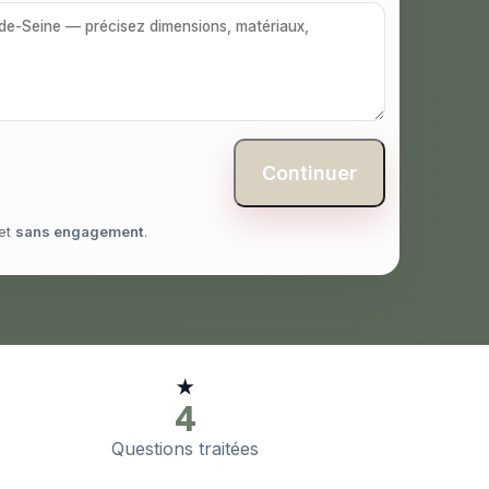
Continuer
et
sans engagement
.
★
4
Questions traitées