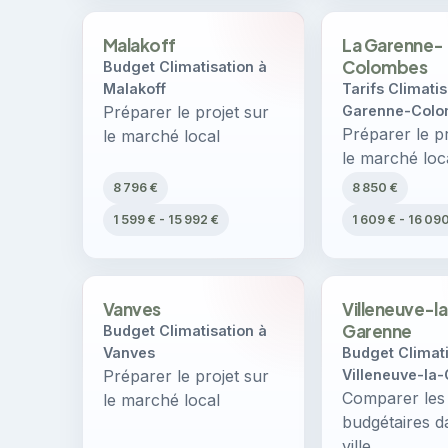
Malakoff
La Garenne-
Colombes
Budget Climatisation à
Malakoff
Tarifs Climatis
Préparer le projet sur
Garenne-Col
Préparer le pr
le marché local
le marché loc
8 796 €
8 850 €
1 599 € - 15 992 €
1 609 € - 16 09
Vanves
Villeneuve-l
Garenne
Budget Climatisation à
Vanves
Budget Climati
Préparer le projet sur
Villeneuve-la
Comparer les
le marché local
budgétaires d
ville