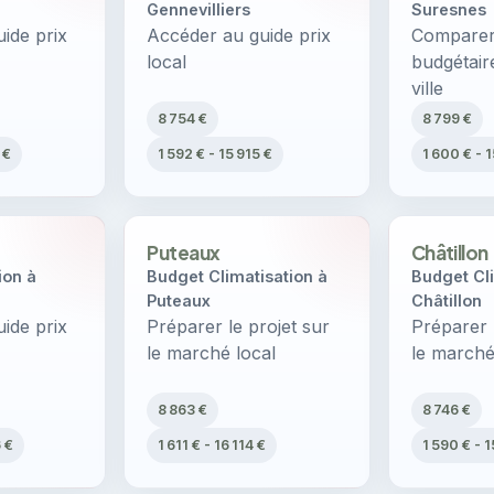
Gennevilliers
Suresnes
ide prix
Accéder au guide prix
Comparer 
local
budgétair
ville
8 754 €
8 799 €
 €
1 592 € - 15 915 €
1 600 € - 
Puteaux
Châtillon
ion à
Budget Climatisation à
Budget Cli
Puteaux
Châtillon
ide prix
Préparer le projet sur
Préparer 
le marché local
le marché
8 863 €
8 746 €
6 €
1 611 € - 16 114 €
1 590 € - 1