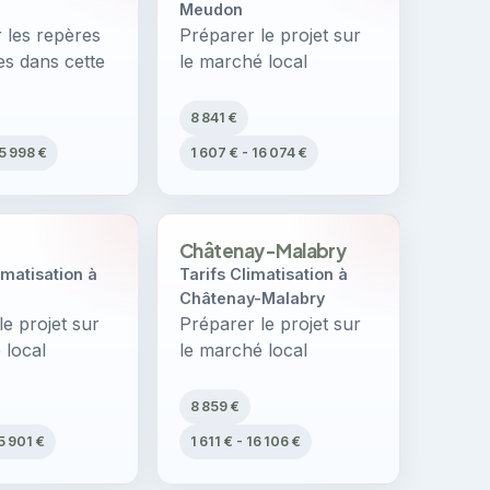
Meudon
les repères
Préparer le projet sur
es dans cette
le marché local
8 841 €
15 998 €
1 607 € - 16 074 €
Châtenay-Malabry
matisation à
Tarifs Climatisation à
Châtenay-Malabry
le projet sur
Préparer le projet sur
 local
le marché local
8 859 €
5 901 €
1 611 € - 16 106 €