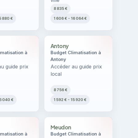
ville
8 835 €
5 880 €
1 606 € - 16 064 €
Antony
matisation à
Budget Climatisation à
Antony
u guide prix
Accéder au guide prix
local
8 756 €
16 040 €
1 592 € - 15 920 €
Meudon
matisation à
Budget Climatisation à