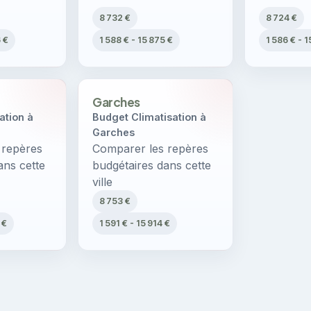
8 732 €
8 724 €
6 €
1 588 € - 15 875 €
1 586 € - 1
Garches
ation à
Budget Climatisation à
Garches
 repères
Comparer les repères
ans cette
budgétaires dans cette
ville
8 753 €
 €
1 591 € - 15 914 €