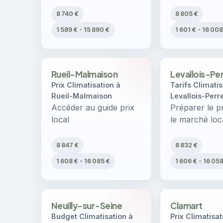
8 740 €
8 805 €
1 589 € - 15 890 €
1 601 € - 16 008
Rueil-Malmaison
Levallois-Pe
Prix Climatisation à
Tarifs Climatis
Rueil-Malmaison
Levallois-Perr
Accéder au guide prix
Préparer le pr
local
le marché loc
8 847 €
8 832 €
1 608 € - 16 085 €
1 606 € - 16 05
Neuilly-sur-Seine
Clamart
Budget Climatisation à
Prix Climatisat