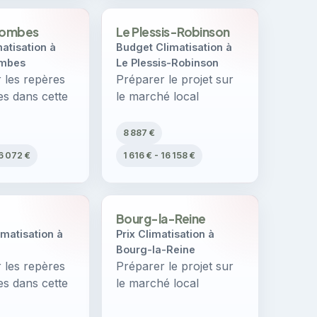
lombes
Le Plessis-Robinson
matisation à
Budget Climatisation à
ombes
Le Plessis-Robinson
les repères
Préparer le projet sur
es dans cette
le marché local
8 887 €
16 072 €
1 616 € - 16 158 €
Bourg-la-Reine
matisation à
Prix Climatisation à
Bourg-la-Reine
les repères
Préparer le projet sur
es dans cette
le marché local