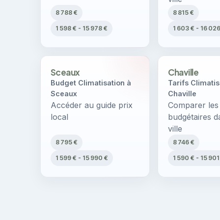
8 788 €
8 815 €
1 598 € - 15 978 €
1 603 € - 16 02
Sceaux
Chaville
Budget Climatisation à
Tarifs Climatis
Sceaux
Chaville
Accéder au guide prix
Comparer les
local
budgétaires d
ville
8 795 €
8 746 €
1 599 € - 15 990 €
1 590 € - 15 901