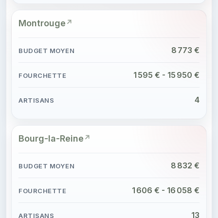
Montrouge
8 773 €
1 595 € - 15 950 €
4
Bourg-la-Reine
8 832 €
1 606 € - 16 058 €
13