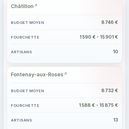
Châtillon
8 746 €
1 590 € - 15 901 €
10
Fontenay-aux-Roses
8 732 €
1 588 € - 15 875 €
13