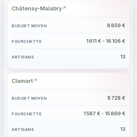
Châtenay-Malabry
8 859 €
1 611 € - 16 106 €
13
Clamart
8 728 €
1 587 € - 15 869 €
13