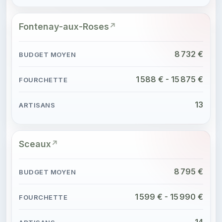
Fontenay-aux-Roses
8 732 €
1 588 € - 15 875 €
13
Sceaux
8 795 €
1 599 € - 15 990 €
14