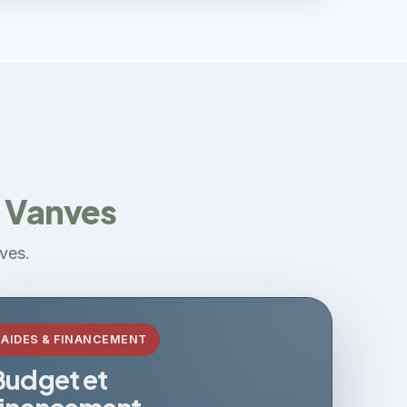
à Vanves
nves.
AIDES & FINANCEMENT
Budget et
financement