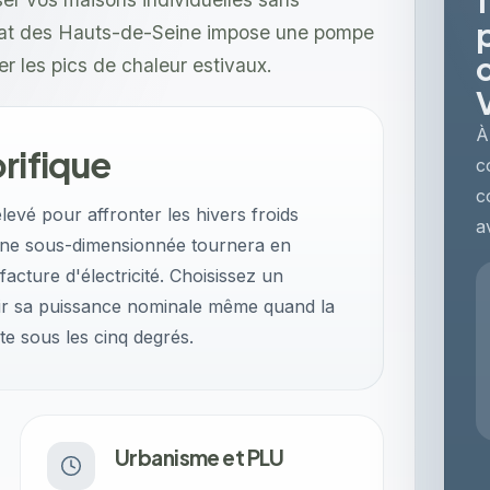
limat des Hauts-de-Seine impose une pompe
er les pics de chaleur estivaux.
À
rifique
c
c
levé pour affronter les hivers froids
a
ine sous-dimensionnée tournera en
acture d'électricité. Choisissez un
ir sa puissance nominale même quand la
e sous les cinq degrés.
Urbanisme et PLU