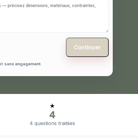
Continuer
et
sans engagement
.
★
4
4 questions traitées