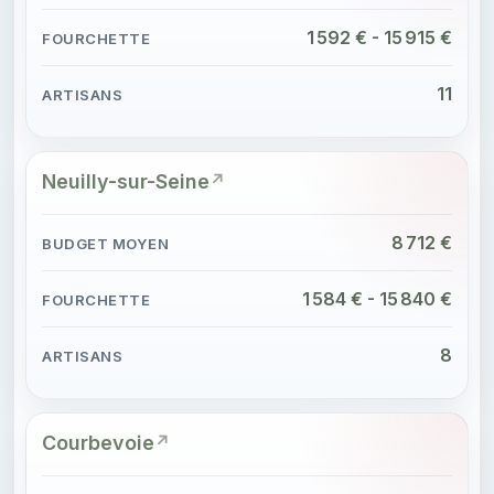
1 592 € - 15 915 €
11
Neuilly-sur-Seine
8 712 €
1 584 € - 15 840 €
8
Courbevoie