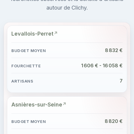
autour de Clichy.
Levallois-Perret
8 832 €
1 606 € - 16 058 €
7
Asnières-sur-Seine
8 820 €