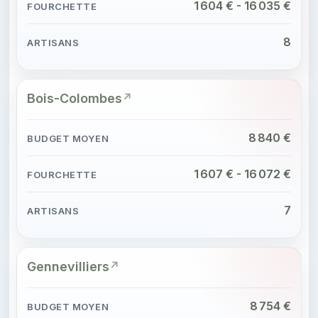
1 604 € - 16 035 €
8
Bois-Colombes
8 840 €
1 607 € - 16 072 €
7
Gennevilliers
8 754 €