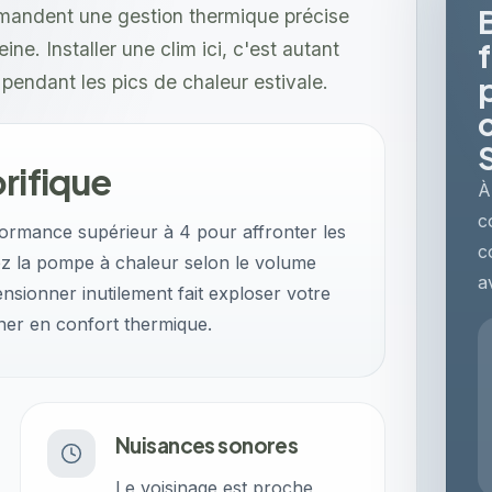
emandent une gestion thermique précise
e. Installer une clim ici, c'est autant
s pendant les pics de chaleur estivale.
rifique
À
c
formance supérieur à 4 pour affronter les
c
ez la pompe à chaleur selon le volume
a
ensionner inutilement fait exploser votre
ner en confort thermique.
Nuisances sonores
Le voisinage est proche