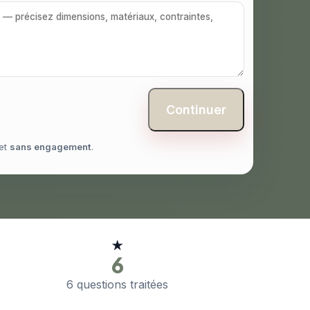
Continuer
et
sans engagement
.
★
6
6 questions traitées