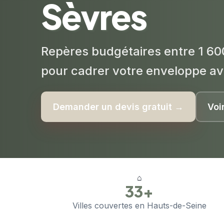
Sèvres
Repères budgétaires entre 1 60
pour cadrer votre enveloppe av
Demander un devis gratuit →
Voi
⌂
33+
Villes couvertes en Hauts-de-Seine