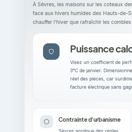
À Sèvres, les maisons sur les coteaux d
face aux hivers humides des Hauts-de-Sein
chauffer l'hiver que rafraîchir les comble
Puissance calo
Visez un coefficient de per
3°C de janvier. Dimensionn
réel des pièces, car surdim
facture électrique sans gag
Contrainte d'urbanisme
Sèvres applique des règles