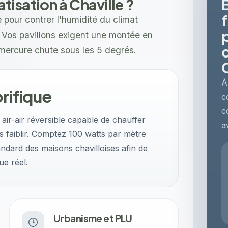
sation à Chaville ?
 pour contrer l'humidité du climat
Vos pavillons exigent une montée en
 mercure chute sous les 5 degrés.
À
rifique
c
c
ir-air réversible capable de chauffer
a
s faiblir. Comptez 100 watts par mètre
andard des maisons chavilloises afin de
ue réel.
Urbanisme et PLU