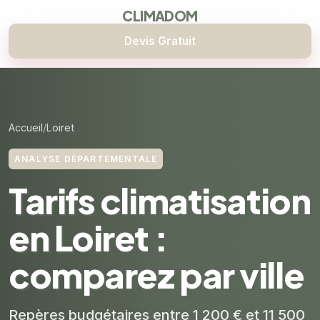
CLIMADOM
Devis Gratuit
Accueil
Loiret
ANALYSE DÉPARTEMENTALE
Tarifs climatisation
en Loiret :
comparez par ville
Repères budgétaires entre 1 200 € et 11 500