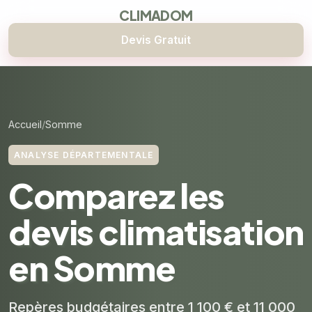
CLIMADOM
Devis Gratuit
Accueil
Somme
ANALYSE DÉPARTEMENTALE
Comparez les
devis climatisation
en Somme
Repères budgétaires entre 1 100 € et 11 000