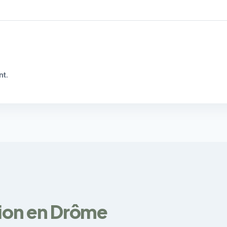
nt
.
tion en Drôme