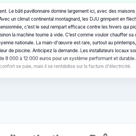
t. Le bâti pavillonnaire domine largement ici, avec des maisons i
Avec un climat continental montagnard, les DJU grimpent en flèc
sionnée, c’est le seul rempart efficace contre les hivers qui piq
sinon la machine tourne à vide. C’est comme vouloir chauffer sa cu
enne nationale. La main-d'œuvre est rare, surtout au printemps
leur de piscine. Anticipez la demande. Les installateurs locaux s
de 8 000 à 12 000 euros pour un système performant et durable. 
nfort se paie, mais il se rentabilise sur la facture d'électricité.