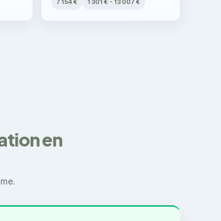
7 154 €
1 301 € - 13 007 €
ation en
ôme.