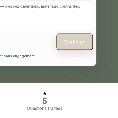
Continuer
et
sans engagement
.
★
5
Questions traitées