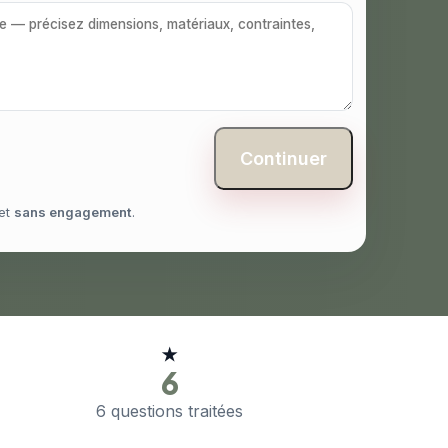
Continuer
et
sans engagement
.
★
6
6 questions traitées