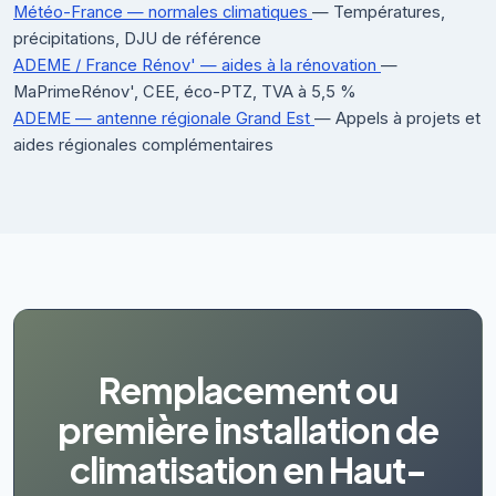
Météo-France — normales climatiques
— Températures,
précipitations, DJU de référence
ADEME / France Rénov' — aides à la rénovation
—
MaPrimeRénov', CEE, éco-PTZ, TVA à 5,5 %
ADEME — antenne régionale Grand Est
— Appels à projets et
aides régionales complémentaires
Remplacement ou
première installation de
climatisation en Haut-