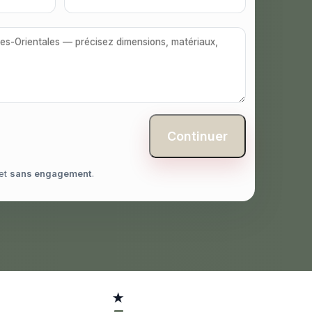
Continuer
et
sans engagement
.
★