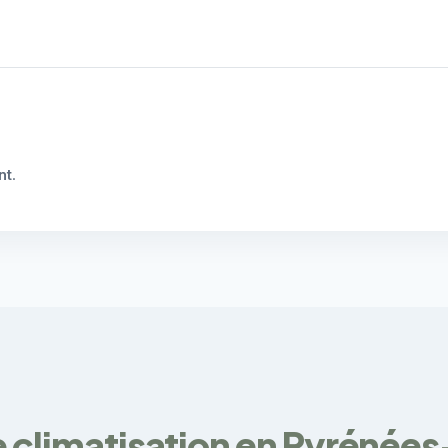
nt
.
e climatisation en Pyrénées