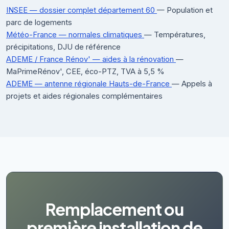
INSEE — dossier complet département 60
— Population et
parc de logements
Météo-France — normales climatiques
— Températures,
précipitations, DJU de référence
ADEME / France Rénov' — aides à la rénovation
—
MaPrimeRénov', CEE, éco-PTZ, TVA à 5,5 %
ADEME — antenne régionale Hauts-de-France
— Appels à
projets et aides régionales complémentaires
Remplacement ou
première installation de