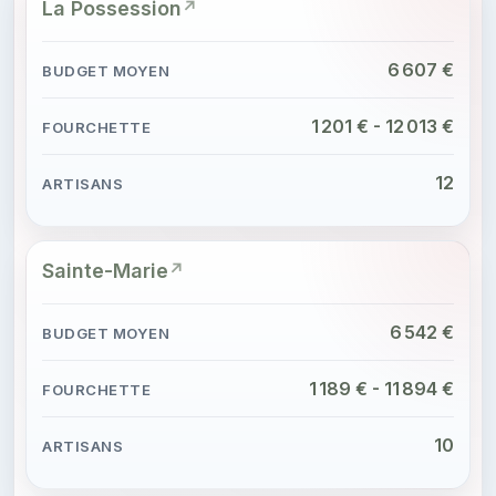
La Possession
6 607 €
1 201 € - 12 013 €
12
Sainte-Marie
6 542 €
1 189 € - 11 894 €
10