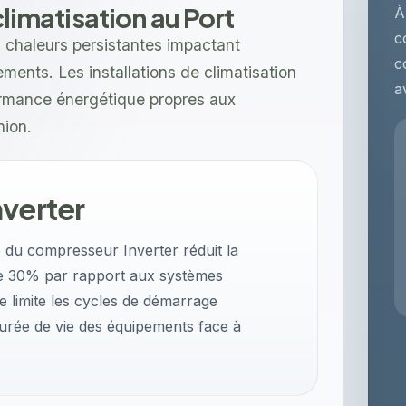
climatisation au Port
À
c
s chaleurs persistantes impactant
c
ments. Les installations de climatisation
a
ormance énergétique propres aux
nion.
nverter
 du compresseur Inverter réduit la
e 30% par rapport aux systèmes
e limite les cycles de démarrage
durée de vie des équipements face à