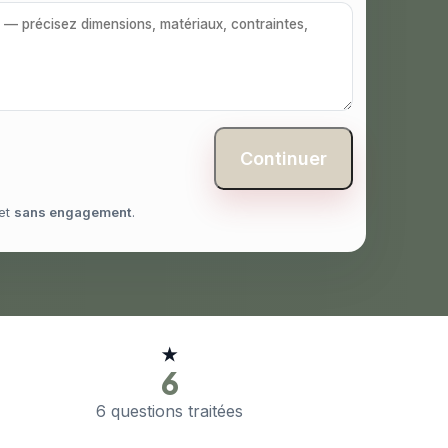
Continuer
et
sans engagement
.
★
6
6 questions traitées