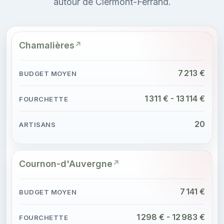
autour de Clermont-Ferrand.
Chamalières
7 213 €
1 311 € - 13 114 €
20
Cournon-d'Auvergne
7 141 €
1 298 € - 12 983 €