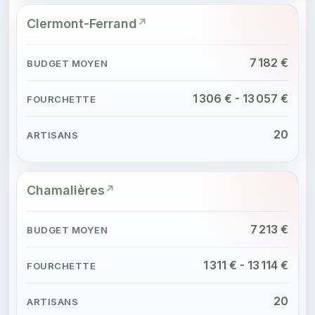
Clermont-Ferrand
7 182 €
1 306 € - 13 057 €
20
Chamalières
7 213 €
1 311 € - 13 114 €
20