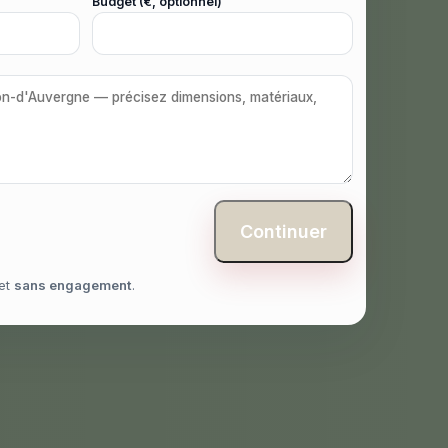
Budget (€, optionnel)
Continuer
et
sans engagement
.