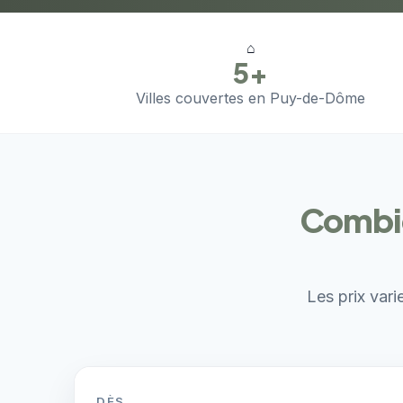
⌂
5+
Villes couvertes en Puy-de-Dôme
Combie
Les prix vari
DÈS