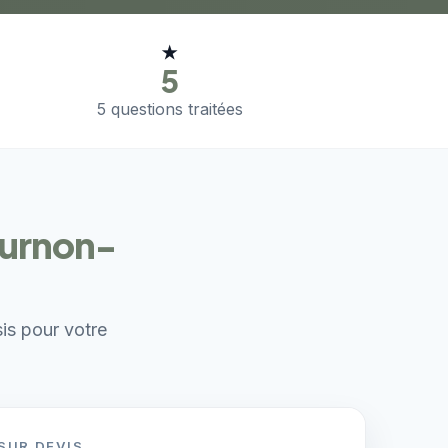
★
5
5 questions traitées
ournon-
sis pour votre
SUR DEVIS