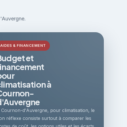
d'Auvergne.
AIDES & FINANCEMENT
Budget et
financement
pour
climatisation à
Cournon-
d'Auvergne
 Cournon-d'Auvergne, pour climatisation, le
on réflexe consiste surtout à comparer les
ostes de coût, les options utiles et les écarts