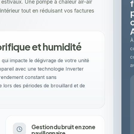
r estivaux. Une pompe à chaleur air-air
intérieur tout en réduisant vos factures
À
rifique et humidité
c
c
 qui impacte le dégivrage de votre unité
a
ppareil avec une technologie Inverter
 rendement constant sans
lors des périodes de brouillard et de
Gestion du bruit en zone
pavillonnaire