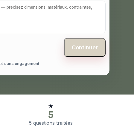
Continuer
et
sans engagement
.
★
5
5 questions traitées