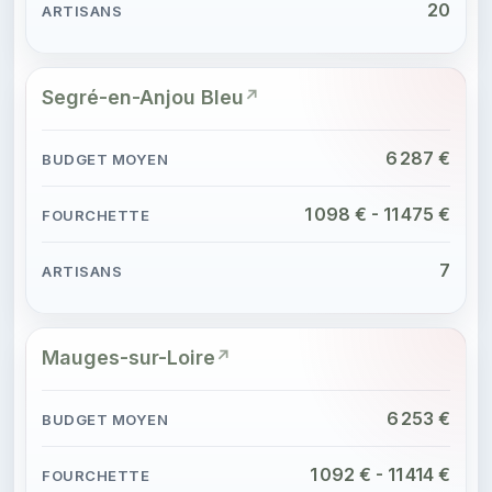
20
Segré-en-Anjou Bleu
6 287 €
1 098 € - 11 475 €
7
Mauges-sur-Loire
6 253 €
1 092 € - 11 414 €