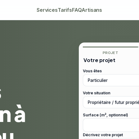
Services
Tarifs
FAQ
Artisans
PROJET
Votre projet
Vous êtes
s
Votre situation
n à
Surface (m², optionnel)
ou
Décrivez votre projet