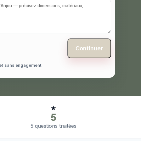
Continuer
et
sans engagement
.
★
5
5 questions traitées