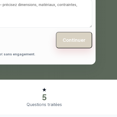
Continuer
et
sans engagement
.
★
5
Questions traitées