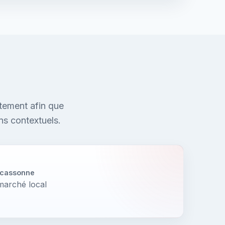
tement afin que
ns contextuels.
rcassonne
 marché local