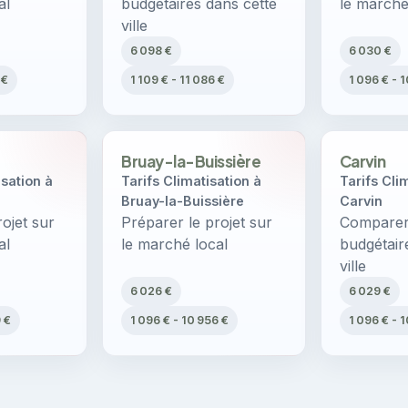
al
budgétaires dans cette
le marché
ville
6 098 €
6 030 €
 €
1 109 € - 11 086 €
1 096 € - 
Bruay-la-Buissière
Carvin
sation à
Tarifs Climatisation à
Tarifs Cli
Bruay-la-Buissière
Carvin
ojet sur
Préparer le projet sur
Comparer 
al
le marché local
budgétair
ville
6 026 €
6 029 €
9 €
1 096 € - 10 956 €
1 096 € - 