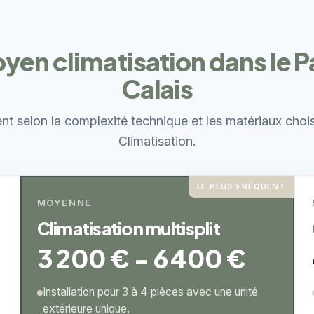
oyen climatisation dans le 
Calais
ent selon la complexité technique et les matériaux choi
Climatisation.
LE PLUS FRÉQUENT
MOYENNE
Climatisation multisplit
3 200 € - 6 400 €
Installation pour 3 à 4 pièces avec une unité
extérieure unique.