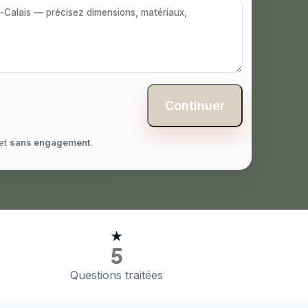
Continuer
et
sans engagement
.
★
5
Questions traitées