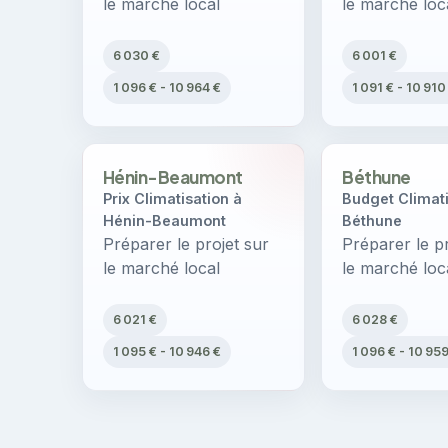
le marché local
le marché loc
6 030 €
6 001 €
1 096 € - 10 964 €
1 091 € - 10 910
Hénin-Beaumont
Béthune
Prix Climatisation à
Budget Climati
Hénin-Beaumont
Béthune
Préparer le projet sur
Préparer le pr
le marché local
le marché loc
6 021 €
6 028 €
1 095 € - 10 946 €
1 096 € - 10 95