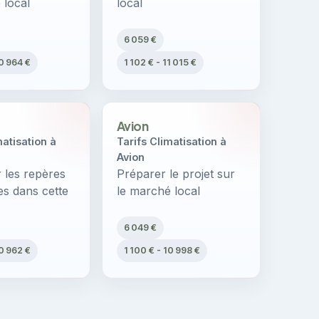
 local
local
6 059 €
10 964 €
1 102 € - 11 015 €
Avion
matisation à
Tarifs Climatisation à
Avion
les repères
Préparer le projet sur
es dans cette
le marché local
6 049 €
10 962 €
1 100 € - 10 998 €