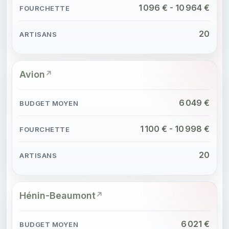
1 096 € - 10 964 €
20
Avion
6 049 €
1 100 € - 10 998 €
20
Hénin-Beaumont
6 021 €