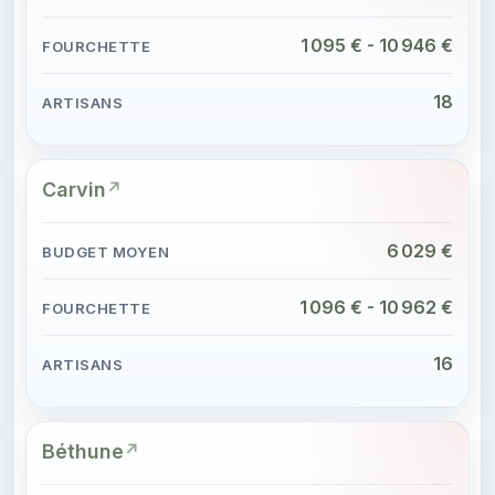
1 095 € - 10 946 €
18
Carvin
6 029 €
1 096 € - 10 962 €
16
Béthune