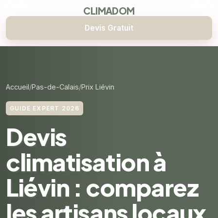
CLIMADOM
Devis Gratuit
Accueil
Pas-de-Calais
Prix Liévin
GUIDE EXPERT 2026
Devis
climatisation à
Liévin : comparez
les artisans locaux