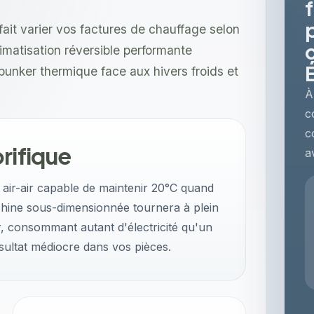
ait varier vos factures de chauffage selon
climatisation réversible performante
unker thermique face aux hivers froids et
À
c
c
rifique
a
air-air capable de maintenir 20°C quand
achine sous-dimensionnée tournera à plein
, consommant autant d'électricité qu'un
ésultat médiocre dans vos pièces.