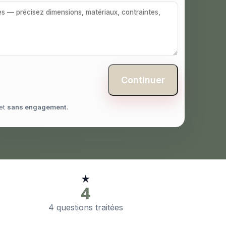
Continuer
et
sans engagement
.
★
4
4 questions traitées