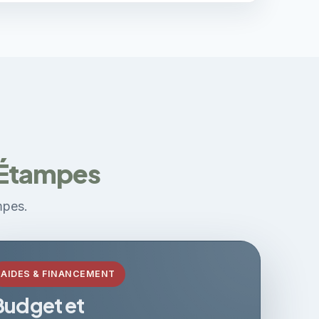
à Étampes
mpes.
AIDES & FINANCEMENT
Budget et