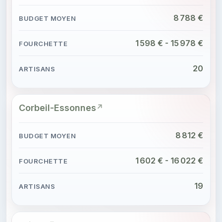
8 788 €
1 598 € - 15 978 €
20
Corbeil-Essonnes
8 812 €
1 602 € - 16 022 €
19