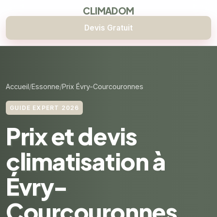
CLIMADOM
Devis Gratuit
Accueil
Essonne
Prix Évry-Courcouronnes
GUIDE EXPERT 2026
Prix et devis
climatisation à
Évry-
Courcouronnes