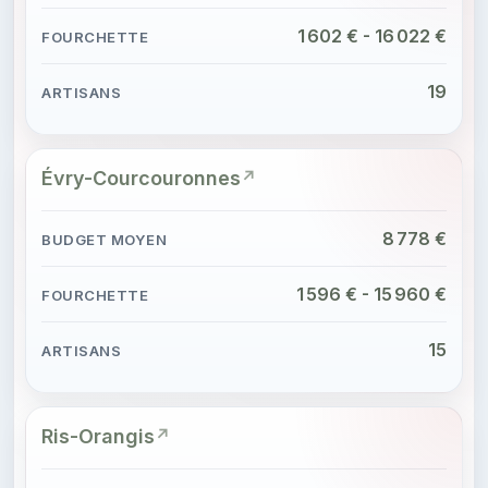
1 602 € - 16 022 €
19
Évry-Courcouronnes
8 778 €
1 596 € - 15 960 €
15
Ris-Orangis