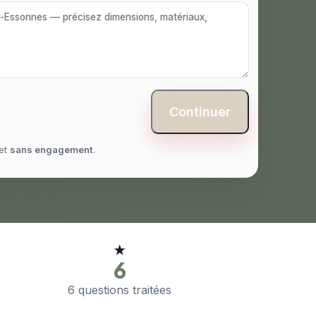
Continuer
et
sans engagement
.
★
6
6 questions traitées