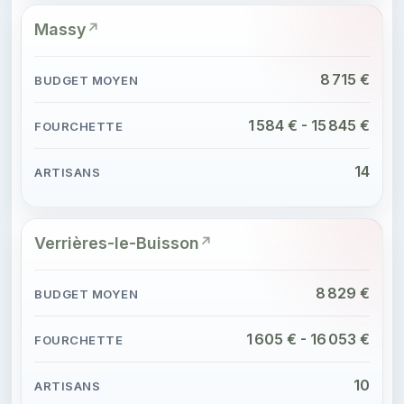
Massy
8 715 €
1 584 € - 15 845 €
14
Verrières-le-Buisson
8 829 €
1 605 € - 16 053 €
10