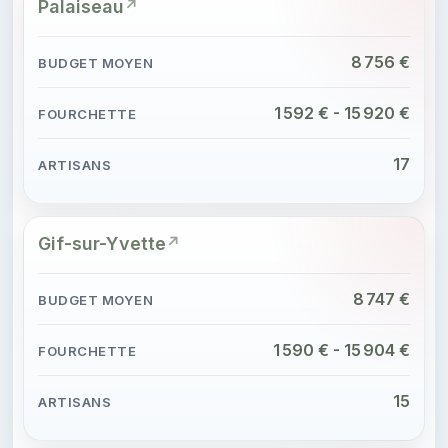
Palaiseau
8 756 €
1 592 € - 15 920 €
17
Gif-sur-Yvette
8 747 €
1 590 € - 15 904 €
15