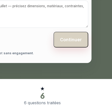
Continuer
et
sans engagement
.
★
6
6 questions traitées