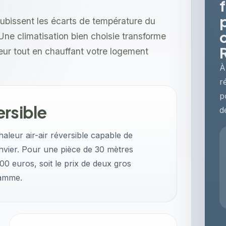
subissent les écarts de température du
ne climatisation bien choisie transforme
eur tout en chauffant votre logement
À
r
p
ersible
d
leur air-air réversible capable de
nvier. Pour une pièce de 30 mètres
0 euros, soit le prix de deux gros
gamme.