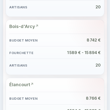
20
Bois-d'Arcy
8 742 €
1 589 € - 15 894 €
20
Élancourt
8 766 €