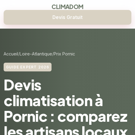
CLIMADOM
Devis Gratuit
Accueil
Loire-Atlantique
Prix Pornic
GUIDE EXPERT 2026
Devis
climatisation à
Pornic : comparez
les artisans locaux