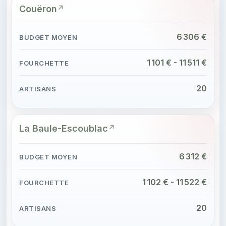
Couëron
6 306 €
1 101 € - 11 511 €
20
La Baule-Escoublac
6 312 €
1 102 € - 11 522 €
20