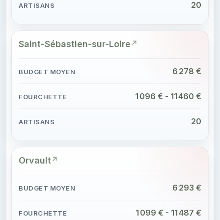
20
Saint-Sébastien-sur-Loire
6 278 €
1 096 € - 11 460 €
20
Orvault
6 293 €
1 099 € - 11 487 €