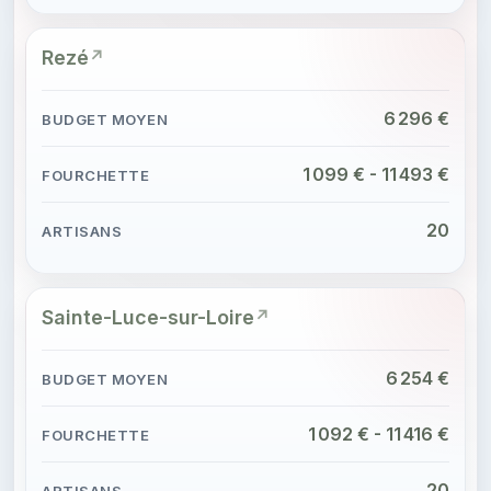
Rezé
6 296 €
1 099 € - 11 493 €
20
Sainte-Luce-sur-Loire
6 254 €
1 092 € - 11 416 €
20