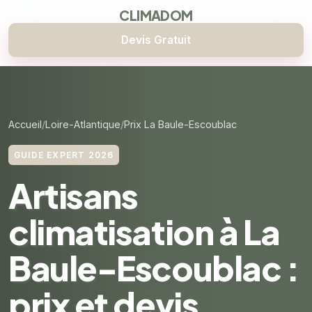
CLIMADOM
Devis Gratuit
Accueil
Loire-Atlantique
Prix La Baule-Escoublac
GUIDE EXPERT 2026
Artisans
climatisation à La
Baule-Escoublac :
prix et devis