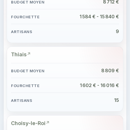
8 712 €
1 584 € - 15 840 €
9
Thiais
8 809 €
1 602 € - 16 016 €
15
Choisy-le-Roi