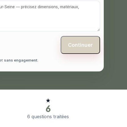
Continuer
et
sans engagement
.
★
6
6 questions traitées