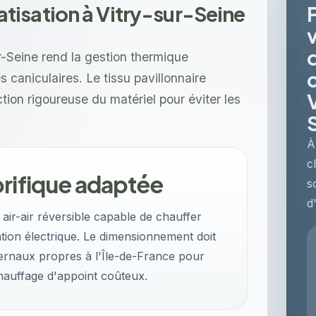
isation à Vitry-sur-Seine
-Seine rend la gestion thermique
s caniculaires. Le tissu pavillonnaire
on rigoureuse du matériel pour éviter les
À
c
orifique adaptée
s
d
ir-air réversible capable de chauffer
on électrique. Le dimensionnement doit
ivernaux propres à l'Île-de-France pour
hauffage d'appoint coûteux.