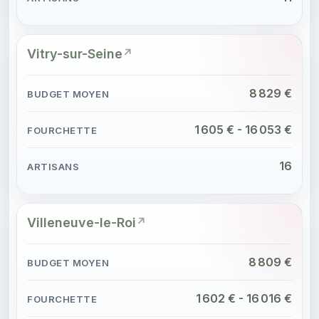
Vitry-sur-Seine
8 829 €
1 605 € - 16 053 €
16
Villeneuve-le-Roi
8 809 €
1 602 € - 16 016 €