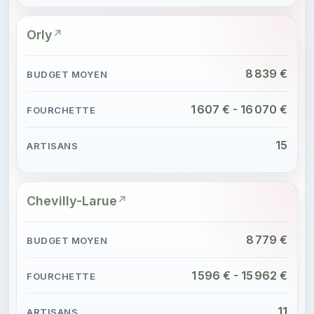
Orly
8 839 €
1 607 € - 16 070 €
15
Chevilly-Larue
8 779 €
1 596 € - 15 962 €
11