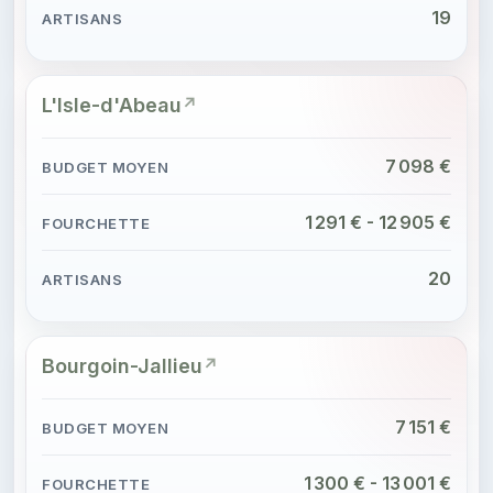
19
L'Isle-d'Abeau
7 098 €
1 291 € - 12 905 €
20
Bourgoin-Jallieu
7 151 €
1 300 € - 13 001 €