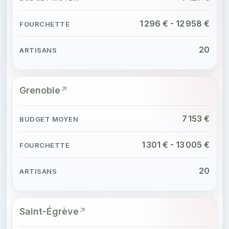
1 296 € - 12 958 €
20
Grenoble
7 153 €
1 301 € - 13 005 €
20
Saint-Égrève