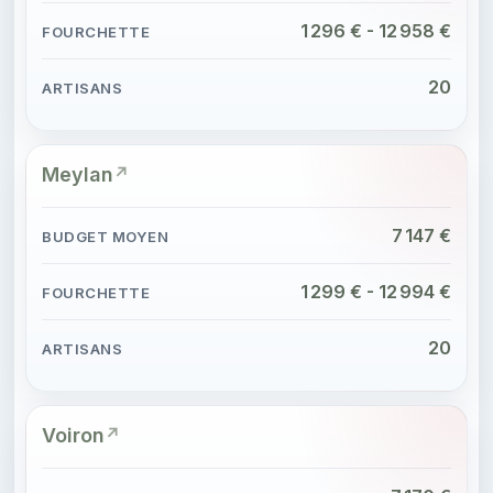
1 296 € - 12 958 €
20
Meylan
7 147 €
1 299 € - 12 994 €
20
Voiron