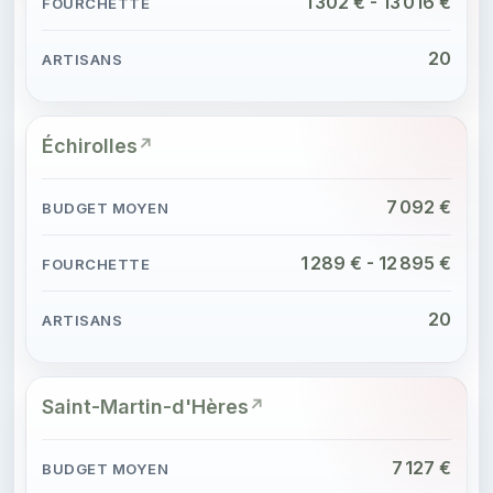
1 302 € - 13 016 €
20
Échirolles
7 092 €
1 289 € - 12 895 €
20
Saint-Martin-d'Hères
7 127 €