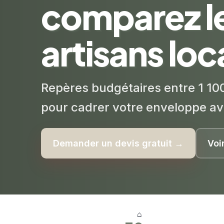
comparez l
artisans lo
Repères budgétaires entre 1 100
pour cadrer votre enveloppe av
Demander un devis gratuit →
Voi
⌂