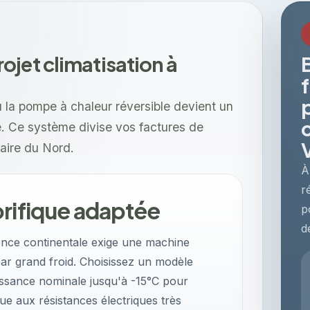
jet climatisation à
 la pompe à chaleur réversible devient un
e. Ce système divise vos factures de
naire du Nord.
À
r
orifique adaptée
p
d
uence continentale exige une machine
par grand froid. Choisissez un modèle
issance nominale jusqu'à -15°C pour
ue aux résistances électriques très