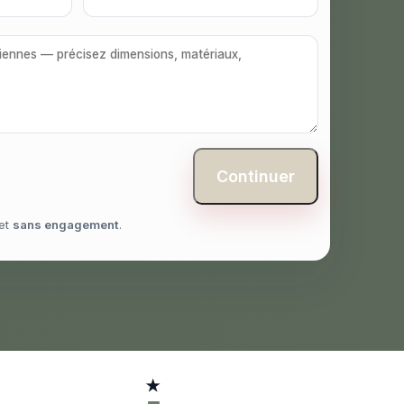
Continuer
et
sans engagement
.
★