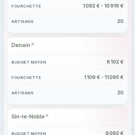
1 092 € - 10 919 €
20
Denain
6 102 €
1 109 € - 11 095 €
20
Sin-le-Noble
6 092 €