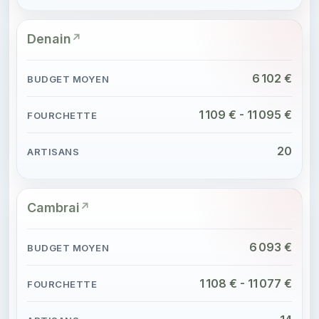
Denain
6 102 €
1 109 € - 11 095 €
20
Cambrai
6 093 €
1 108 € - 11 077 €