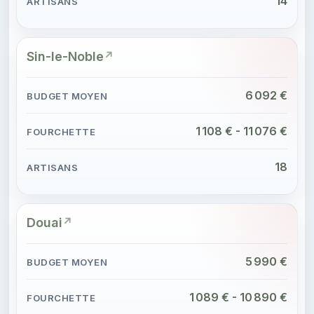
14
Sin-le-Noble
6 092 €
1 108 € - 11 076 €
18
Douai
5 990 €
1 089 € - 10 890 €